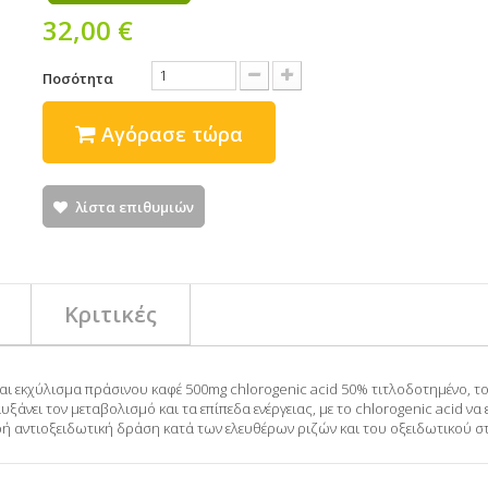
32,00 €
Ποσότητα
Αγόρασε τώρα
λίστα επιθυμιών
Κριτικές
ίναι εκχύλισμα πράσινου καφέ 500mg chlorogenic acid 50% τιτλοδοτημένο,
υξάνει τον μεταβολισμό και τα επίπεδα ενέργειας, με το chlorogenic acid ν
ρή αντιοξειδωτική δράση κατά των ελευθέρων ριζών και του οξειδωτικού στ