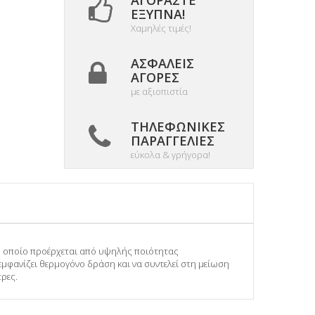
ΑΓΟΡΆΣΤΕ
ΈΞΥΠΝΑ!
Χαμηλές τιμές!
ΑΣΦΑΛΕΊΣ
ΑΓΟΡΈΣ
με αξιοπιστία
ΤΗΛΕΦΩΝΙΚΈΣ
ΠΑΡΑΓΓΕΛΊΕΣ
εύκολα & γρήγορα!
 το οποίο προέρχεται από υψηλής ποιότητας
α εμφανίζει θερμογόνο δράση και να συντελεί στη μείωση
ρες.