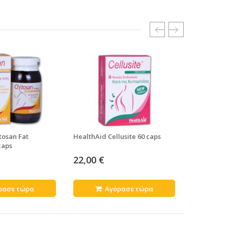
tosan Fat
HealthAid Cellusite 60 caps
HealthAid 
caps
22,00 €
20,48 €
ρασε τώρα
Αγόρασε τώρα
Α