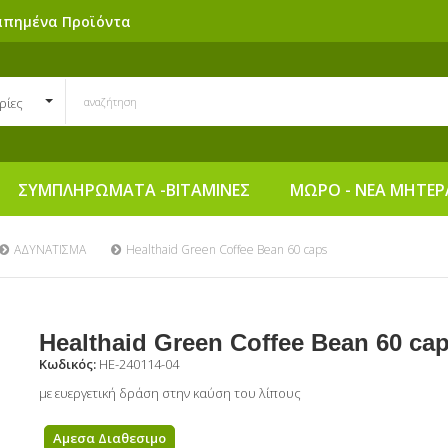
απημένα Προϊόντα
ρίες
ΣΥΜΠΛΗΡΩΜΑΤΑ -ΒΙΤΑΜΙΝΕΣ
ΜΩΡΟ - ΝΕΑ ΜΗΤΕΡ
ΑΔΥΝΑΤΙΣΜΑ
Healthaid Green Coffee Bean 60 caps
Healthaid Green Coffee Bean 60 ca
Κωδικός:
HE-240114-04
με ευεργετική δράση στην καύση του λίπους
Αμεσα Διαθεσιμο