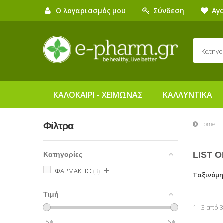
Ο λογαριασμός μου
Σύνδεση
Αγ
Κατηγο
ΚΑΛΟΚΑΙΡΙ - ΧΕΙΜΩΝΑΣ
ΚΑΛΛΥΝΤΙΚΑ
Home
Φίλτρα
LIST 
Κατηγορίες
+
ΦΑΡΜΑΚΕΙΟ
3
Ταξινόμ
Τιμή
1 - 3 από 
5
€
6
€